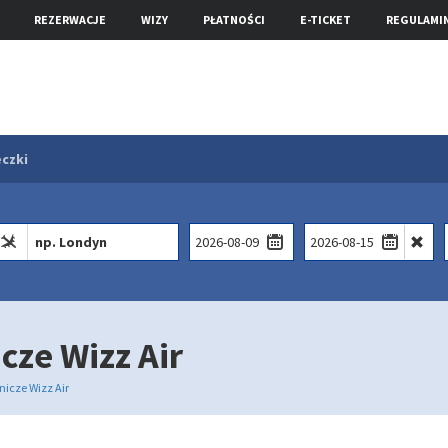
REZERWACJE
WIZY
PŁATNOŚCI
E-TICKET
REGULAMI
czki
icze Wizz Air
tnicze Wizz Air