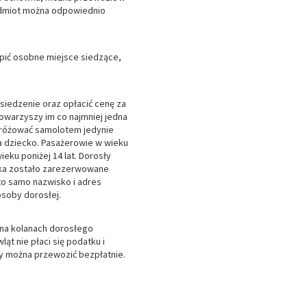
edmiot można odpowiednio
pić osobne miejsce siedzące,
 siedzenie oraz opłacić cenę za
towarzyszy im co najmniej jedna
podróżować samolotem jedynie
za dziecko. Pasażerowie w wieku
eku poniżej 14 lat. Dorosły
ecka zostało zarezerwowane
to samo nazwisko i adres
osoby dorosłej.
 na kolanach dorosłego
t nie płaci się podatku i
y można przewozić bezpłatnie.