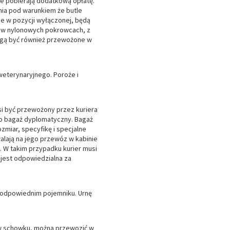
ie pobierają dodatkową opłatę.
ania pod warunkiem że butle
ne w pozycji wyłączonej, będą
 w nylonowych pokrowcach, z
ogą być również przewożone w
weterynaryjnego. Poroże i
i być przewożony przez kuriera
ko bagaż dyplomatyczny. Bagaż
miar, specyfikę i specjalne
lają na jego przewóz w kabinie
. W takim przypadku kurier musi
jest odpowiedzialna za
w odpowiednim pojemniku. Urnę
 w schowku, można przewozić w