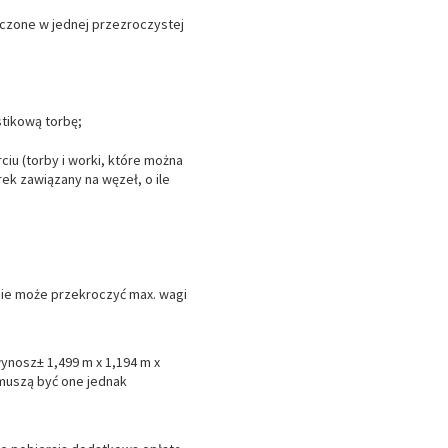
zczone w jednej przezroczystej
tikową torbę;
iu (torby i worki, które można
ek zawiązany na węzeł, o ile
 nie może przekroczyć max. wagi
ynosz± 1,499 m x 1,194 m x
 muszą być one jednak