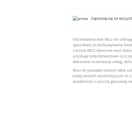
Zapoznaj się ze wszys
Od niedawna linie Wizz Air oferu
sposobem przechowywania funduszy
z Konta WIZZ klient nie musi dok
uzyskuje natychmiastowe oszczędn
dokonane rezerwacje usług, aktu
Wizz Air posiada również takie u
połączeniach wychodzących ze 13
wiadomości z poczty głosowej na