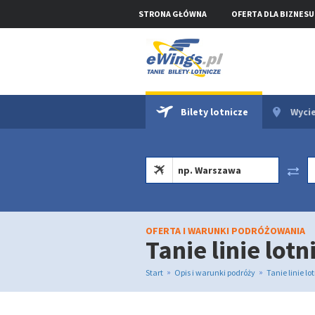
STRONA GŁÓWNA
OFERTA DLA BIZNESU
Bilety lotnicze
Wycie
OFERTA I WARUNKI PODRÓŻOWANIA
Tanie linie lotn
»
»
Start
Opis i warunki podróży
Tanie linie lo