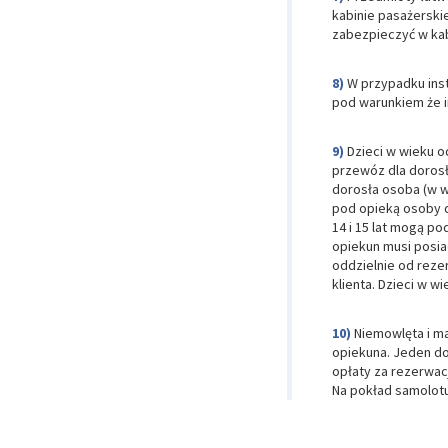
kabinie pasażersk
zabezpieczyć w kab
W przypadku ins
pod warunkiem że 
Dzieci w wieku o
przewóz dla dorosł
dorosła osoba (w wi
pod opieką osoby d
14 i 15 lat mogą po
opiekun musi posia
oddzielnie od reze
klienta. Dzieci w w
Niemowlęta i ma
opiekuna. Jeden do
opłaty za rezerwac
Na pokład samolotu