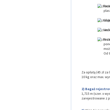
Pasa
plas
Obję
Jedn
Prze
pono
moż
Od t
Za opłatą (45 zł z
10 kg oraz max. wym
Bagaż rejestr
1,715 m (szer. x w
zarejestrowane z 