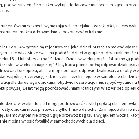
iej, pod warunkiem że pasażer wykupi dodatkowe miejsce siedzące, a prz
inie.
trumentów muzycznych wymagających specjalnej ostrożności, należy wyku
instrument można odpowiednio zabezpieczyć w kabinie.
d lat 2 do 14 włącznie są rejestrowane jako dzieci. Muszą zajmować własne
ych. Linie Wizz Air zezwala na podróże dzieci w grupie pod warunkiem, że 
eku 16 lat lub starsza) na 10 dzieci. Dzieci w wieku poniżej 14 lat mogą 
orosłej w wieku co najmniej 16 lat, która ponosi pełną odpowiedzialność 
dróżować bez opieki, ale nie moga ponosić odpowiedzialności za osoby w wi
dać wspólną rezerwację z dzieckiem. Jeżeli miejsce w samolocie dla dzi
rwacji dla dorosłego opiekuna, obydwie rezerwacje muszą być wydane na 
ieku powyżej 14 lat mogą podróżować liniami lotniczymi Wizz Air bez opieki 
łe dzieci w wieku do 2 lat mogą podróżować za stałą opłatą dla niemowlat
rosły opiekun może przewozić tylko 1 małe dziecko. Za miejsce dla niemowlą
ję . Niemowlętom nie przysługuje przewóz bagażu z wyjątkiem wózka, któr
 nie można wnosić fotelików samochodowych dla dzieci.