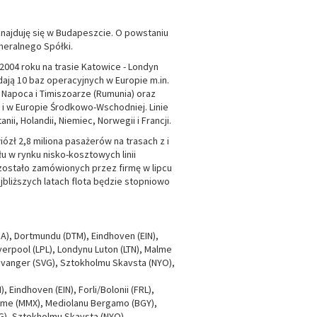
 znajduję się w Budapeszcie. O powstaniu
neralnego Spółki.
 2004 roku na trasie Katowice - Londyn
adają 10 baz operacyjnych w Europie m.in.
j Napoca i Timiszoarze (Rumunia) oraz
e i w Europie Środkowo-Wschodniej. Linie
ii, Holandii, Niemiec, Norwegii i Francji.
iózł 2,8 miliona pasażerów na trasach z i
u w rynku nisko-kosztowych linii
 zostało zamówionych przez firmę w lipcu
jbliższych latach flota będzie stopniowo
SA), Dortmundu (DTM), Eindhoven (EIN),
verpool (LPL), Londynu Luton (LTN), Malme
avanger (SVG), Sztokholmu Skavsta (NYO),
 Eindhoven (EIN), Forli/Bolonii (FRL),
 Malme (MMX), Mediolanu Bergamo (BGY),
VG), Sztokholmu Skavsta (NYO)