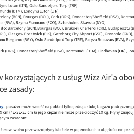
dynu Luton (LTN), Oslo Sandefjord Torp (TRF)
tmundu (DTM), Londynu Luton (LTN)
rcelony (BCN), Bourgas (BOJ), Cork (ORK), Doncaster/Sheffield (DSA), Dortmu
ais (BVA), Rzymu Fiumicino (FCO), Sztokholmu Skavsta (NYO)
 do
: Barcelony (BCN),Bourgas (BOJ), Brukseli Charleroi (CRL), Budapesztu (
(FRL), Glasgow Prestwick (PIK), Goteborg City Airport (GSE), Grenoble (GNB), 
nu Bergamo (BGY), Oslo Sandefjord Torp (TRF), Paryża Beauvais (BVA), Rzy
ork (ORK), Doncaster/Sheffield (DSA), Dortmundu (DTM), Eindhoven (EIN), Lo
 korzystających z usług Wizz Air'a obo
ce zasady:
ny
- pasażer może wnieść na pokład tylko jedną sztukę bagażu podręcznego
9 cm (42x32x25 cm )a jego ciężar nie może przekroczyć 10 kg. Płyny znajd
jącym zasadom:
żerowi wolno przewozić płyny lub żele w pojemnikach o objętości nie przek