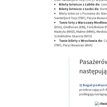
Bilety lotnicze z Lublin do
: Lon
Bilety lotnicze z Łodzi do
: Dor
Bilety lotnicze z Poznania do: Ba
Sandefjord Torp (TRF), Paryża Beauv
Tanie loty z Warszawy Modlina
(DSA), Eindhoven (EIN), Forli/Bolonii 
Madrytu (MAD), Malme (MMX), Mediola
Sztokholmu Skavsta (NYO)
Tanie bilety z Wrocławia do
: C
(TRF), Paryż Beauvais (BVA)
Pasażerów
następują
Bagaż podręcz
przekraczających 9
podlegają następu
Pasa