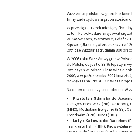
Wizz Air to polsko - węgierskie tani
firmy zadecydowała grupa sześciu o
W przeciągu trzech miesięcy firma by
Luton. Na pokładzie znajdował się zał
w: Katowicach, Warszawie, Gdańsku i 
Kijowie (Ukraina), oferując łącznie 
lotnicze Wizzair zatrudniają 800 praco
W 2006 roku Wizz Air wygrał w Polsce 
do Polski, co jest o 33 % lepszym wy
lotniczych w Polsce. Flota Wizz Air 
2006, a w październiku 2007 linia zł
powiększana i do 2014 r. Wizzair bę
Na dzień dzisiejszy linie lotnicze Wiz
Przeloty z Gdańska do
: Alesun
Glasgow Prestwick (PIK), Goteborg Ci
(MMX), Mediolanu Bergamo (BGY), Osl
Trondheim (TRD), Turku (TKU).
Loty z Katowic do
: Barcelony (
Frankfurtu Hahn (HHN), Kijowa-Żuliany
Oslo Sandefjord Torp (TRF), Paryża 