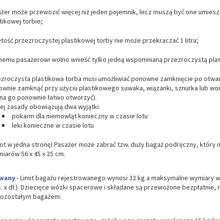
żer może przewozić więcej niż jeden pojemnik, lecz muszą być one umies
tikowej torbie;
tość przezroczystej plastikowej torby nie może przekraczać 1 litra;
emu pasażerowi wolno wnieść tylko jedną wspomnianą przezroczystą plas
zroczysta plastikowa torba musi umożliwiać ponowne zamknięcie po otwarc
wnie zamknąć przy użyciu plastikowego suwaka, wiązanki, sznurka lub wor
na go ponownie łatwo otworzyć).
ej zasady obowiązują dwa wyjątki:
pokarm dla niemowląt konieczny w czasie lotu
leki konieczne w czasie lotu
a lot w jedna stronę) Pasażer może zabrać tzw. duży bagaż podręczny, który
iarów 56 x 45 x 25 cm.
owany
- Limit bagażu rejestrowanego wynosi 32 kg a maksymalne wymiary w
ys. x dł.). Dziecięce wózki spacerowe i składane są przewożone bezpłatnie,
pozostałym bagażem.