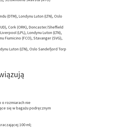
ndu (DTM), Londynu Luton (LTN), Oslo
BUD), Cork (ORK), Doncaster/Sheffield
Liverpool (LPL), Londynu Luton (LTN),
mu Fiumicino (FCO), Stavanger (SVG),
ndynu Luton (LTN), Oslo Sandefjord Torp
wiązują
 o rozmiarach nie
ujące się w bagażu podręcznym
raczającej 100 ml;