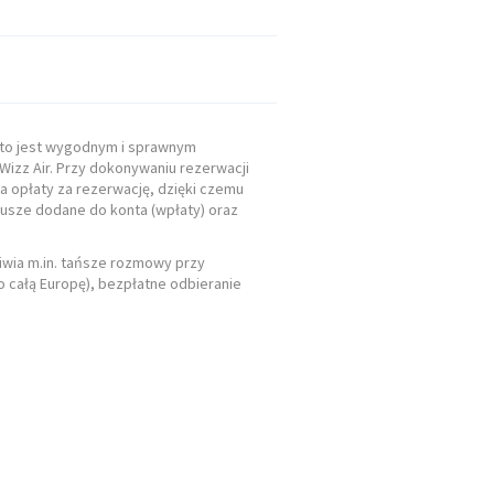
o to jest wygodnym i sprawnym
Wizz Air. Przy dokonywaniu rezerwacji
a opłaty za rezerwację, dzięki czemu
dusze dodane do konta (wpłaty) oraz
liwia m.in. tańsze rozmowy przy
 całą Europę), bezpłatne odbieranie