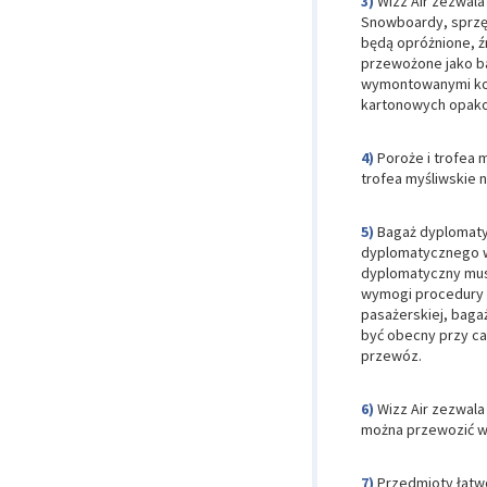
Wizz Air zezwala
Snowboardy, sprzęt 
będą opróżnione, ź
przewożone jako b
wymontowanymi koł
kartonowych opako
Poroże i trofea
trofea myśliwskie 
Bagaż dyplomaty
dyplomatycznego w 
dyplomatyczny musi
wymogi procedury z
pasażerskiej, baga
być obecny przy ca
przewóz.
Wizz Air zezwal
można przewozić w
Przedmioty łatw