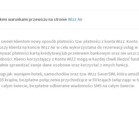
tkimi warunkami przewozu na stronie
Wizz Air
ją swoim klientom nowy sposób płatności tzw. płatności z konta Wizz. Kont
 klienta na koncie Wizz Air w celu wykorzystania do rezerwacji usług w 
onywać płatności kartą kredytową lub przelewem bankowym oraz nie uiszcz
ości. Klienci korzystający z Konta WIZZ mogą w kazdej chwili śledzić fun
alnie sprawdzać swoje dane osobowe oraz korzystać z innych funkcji.
sługi jak: wynajem hoteli, samochodów oraz tzw. Wizz SaverSIM, która umoż
5 krajów, bezpłatne połączenia przychodzące w 50 krajach (włączając w to
 całym świecie, bezpłatne odbieranie wiadomości SMS na całym świecie.