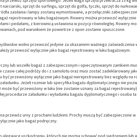
 na przewóz sprzętu sportowego. Jeżeli waga sprzętu przekracza 15 kg lin
narciarski, sprzęt do surfingu, sprzęt do golfa, tyczki, sprzęt do nurkow
ródła zasilania i lampy zostaną wymontowane, a przełączniki zabezpieczo
agaż rejestrowany w luku bagażowym. Rowery można przewozić wyłącznie
ami i pedałami, z kierownicą ustawiona w pozycji równoległej. Rowery m
waniach, pod warunkiem że powietrze z opon zostanie spuszczone.
 myśliwskie wolno przewozić jedynie za okazaniem ważnego zaświadczenia 
należy przewozić wyłącznie jako bagaż rejestrowany w luku bagażowym.
czny lub wszelki bagaż z zabezpieczonym i opieczętowanym zamkiem mus
czasie całej podróży do i z samolotu oraz musi zostać zadeklarowany ja
 być przewożony wyłącznie jako bagaż nierejestrowany bez względu na roz
aładunku. Jeżeli rozmiar lub specyfika bagażu dyplomatycznego nie pozwa
ż może być przewożony w luku (nie zostanie uznany za bagaż rejestrowany)
łej procedurze załadunku i wyładunku bagażu dyplomatycznego i osoba ta 
a na przewóz urny z prochami ludzkimi. Prochy muszą być zabezpieczone 
yłącznie jako bagaż podręczny.
o ulegające uszkodzeniu, których nie można schować pod siedzeniem lub