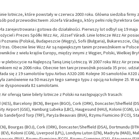
e linie lotnicze, które powstały w czerwcu 2003 roku. Główna siedziba firmy
sób pod przewodnictwem Józefa Váradiego, który pełni rolę Dyrektora Ge
ła zarejestrowana i gotowa do działalności. Pierwszy lot odbył się 19 maja
ożyciel i Prezes Spółki Wizz Air, József Váradi. Linie lotnicze Wizz Air posi
Poznaniu (Polska), Budapeszcie (Węgry), Sofii (Bułgaria), Bukareszcie, Clu
120 tras. Obecnie linie Wizz Air są największym tanim przewoźnikiem w Polsc
wników z wielu krajów Europy, między innymi z Węgier, Polski, Wielkiej Brytan
w plebiscycie na Najlepszą Tanią Linię Lotniczą. W 2007 roku Wizz Air przew
nikiem niż w 2006 roku. Obecnie ten tani przewoźnik posiada 35 proc. udział
składa się z 19 samolotów typu Airbus A320-200. Kolejne 30 samolotów A320
ożyła zamówienie na 50 maszyn tego samego typu z opcją na kolejne 25. W na
dzie dysponowała 82 samolotami.
z Air oferują tanie bilety lotnicze z Polski na następujących trasach:
d (AES), Barcelony (BCN), Bergen (BGO), Cork (ORK), Doncaster/Sheffield (D
ty Airport (GSE), Hamburg Lubeka (LBC), Haugesund (HAU), Kolonii (CGN), Li
o Sandefjord Torp (TRF), Paryża Beauvais (BVA), Rzymu Fiumicino (FCO), St
BCN), Bourgas (BOJ), Cork (ORK), Doncaster/Sheffield (DSA), Dortmundu (DTM),
 (IEV), Kolonii (CGN), Liverpool (LPL), Londynu Luton (LTN), Madrytu (MAD),
Beauvais (BVA), Rzymu Fiumicino (FCO), Rzymu Ciampino (CIA), Stavanger (S