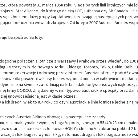
tnicze, które powstały 31 marca 1958 roku. Siedziba tych linii lotniczych mie
 sojuszu Star Alliance, do którego należą LOT, Luthansa czy Air Canada. Linia
ines są członkiem dużej grupy kapitałowej zrzeszającej następujących przewo
gujące połączenia wewnątrzkrajowe. Od lutego 2007 Austrian Airlines współ
eruje bezpośrednie loty:
zo dogodne połączenia lotnicze z Warszawy i Krakowa przez Wiedeń, do 130
guje trasy m.in. do Nowego Jorku, Chicago, Toronto, Tokio, Pekin, Delhi, 
m klientom rezerwację i odprawę przez Internet. Austrian oferuje podróż dw
ansowe dla pasażerów klasy biznes wyposażone są w całkowicie rozkładaj
o jedyne linie na świecie zatrudniają na lotach dalekodystansowych najleps
nnej firmy DO&CO. Znajdziemy w nim typowo austriackie specjały oraz dani
ziej unowocześniona jest w klasie biznes.
ów a ich średni wiek to 8,4 roku co czyni austriackie linie lotnicze jedne z 
otniczych Austrian Airlines obowiązują następujące zasady:
miczna - maksymalne wymiary bagażu podręcznego to 55x40x23 cm o maksy
ojuszu star alliance oraz członkowie HON-Circle - może zabrać na pokład 
szej sztuki bagażu wynosi 8 kg, natomiast druga sztuka bagażu może ważyć