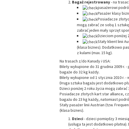
Bagaż rejestrowany
- na trasac
pasażerowi podróż
Pasażer klasy biz
Posiadacze złotyc
mogą zabrać ze sobą 1 sztukę
zabrać jeden mały sprzęt sport
Dzieciom poniżej 
Stały klient linii
(klasa biznes). Dodatkowo pas
z kulami (max. 15 kg).
Na trasach z/do Kanady i USA:
Bilety wykupione do 31 grudnia 2009 r. 
bagaże do 32 kg każdy.
Bilety wykupione od 1 stycznia 2010 r. -
Druga sztuka bagażu jest dodatkowo pła
Dzieci poniżej 2 roku życia mogą zabrać 
Posiadacze złotych kart star alliance, 
bagażu do 23 kg każdy, natomiast podróż
Stały pasażer linii Austrian (tzw. Frequ
(klasa biznes).
Dzieci
- dzieci pomiędzy 3 miesi
(usługa ta jest dodatkowo płatna).