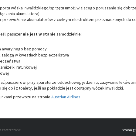
ortu wózka inwalidzkiego/sprzętu umożliwiającego poruszanie się dobrze 
łączania akumulatora).
ne
przewożenie akumulatorów z ciekłym elektrolitem przeznaczonych do cel
eśli pasażer
nie jest w stanie
samodzielnie:
ia awaryjnego bez pomocy
z załogą w kwestiach bezpieczeństwa
ieczeństwa
kamizelki ratunkowej
nowej
gać pasażerowi przy aparaturze oddechowej, jedzeniu, zażywaniu leków ani
ę do i z toalety, jeśli na pokładzie jest dostępny wózek inwalidzki.
runkami przewozu na stronie
Austrian Airlines
a zastrzeżone
Strona g