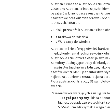
Austrian Airlines to austriackie linie lo
2000 roku Austrian Airlines są członkiem
pasażerów. Linie lotnicze Austrian Airl
czarterowe oraz Austrian Arrows - obsłu
lotniczych AiRUnion.
Z Polski przewoźnik Austrian Airlines of
z Krakowa do Wiednia
z Warszawy do Wiednia
Austriackie linie oferują również bard
międzykontynentalnych przewoźnik obsłu
Austriackie linie lotnicze oferują swoi
Samoloty obsługujące trasy dalekodyst
masażu. Austriackie linie lotnicze, jak
szefów kuchni. Menu jest autorstwa sły
najlepsza podniebna restauracja najbard
Flota austriackich linii liczy 91 samolot
świecie.
Pasażerów korzystających z usług linii l
Bagaż podręczny
- klasa ekono
biznes, posiadacze złotych kart s
57x54x15cm. Maksymalna waga pierw