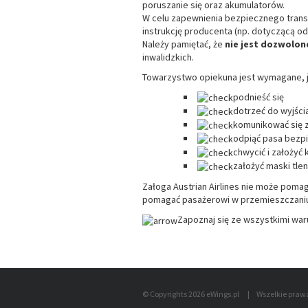
poruszanie się oraz akumulatorów.
W celu zapewnienia bezpiecznego transp
instrukcję producenta (np. dotyczącą od
Należy pamiętać, że
nie jest dozwolo
inwalidzkich.
Towarzystwo opiekuna jest wymagane, j
podnieść się
dotrzeć do wyjśc
komunikować się 
odpiąć pasa bezp
chwycić i założyć 
założyć maski tle
Załoga Austrian Airlines nie może poma
pomagać pasażerowi w przemieszczaniu si
Zapoznaj się ze wszystkimi wa
© Copyrights 2026 eWings.pl
|
Wszelkie praw