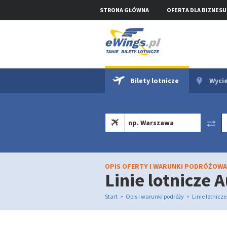
STRONA GŁÓWNA
OFERTA DLA BIZNESU
Bilety lotnicze
Wycie
OPIS OFERTY I WARUNKI PODRÓŻOWA
Linie lotnicze 
»
»
Start
Opis i warunki podróży
Linie lotnicz