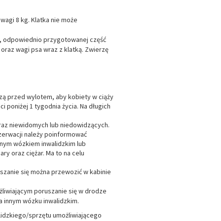
wagi 8 kg. Klatka nie może
j, odpowiednio przygotowanej część
 oraz wagi psa wraz z klatką. Zwierzę
adzą przed wylotem, aby kobiety w ciąży
i poniżej 1 tygodnia życia. Na długich
oraz niewidomych lub niedowidzących.
zerwacji należy poinformować
nym wózkiem inwalidzkim lub
y oraz ciężar. Ma to na celu
ruszanie się można przewozić w kabinie
żliwiającym poruszanie się w drodze
a innym wózku inwalidzkim.
lidzkiego/sprzętu umożliwiającego