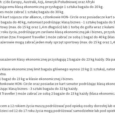
h: z/do Europy, Australii, Azji, Ameryki Południowej oraz Afryki
ującemu klasą ekonomiczną przysługuje 1 sztuka bagażu do 20 kg.
nes może zabrać 1 sztukę bagażu do 30 kg.
h kart sojuszu star alliance, członkowie HON- Circle oraz posiadacze kart
 bagażu do 40 kg, natomiast podróżując klasą biznes - 1 sztukę bagażu d
owy (max. do 15 kg oraz 1,4 m długości) lub 1 torbę do golfa wraz z kulami 
2 roku życia, podróżującym zarówno klasą ekonomiczną jak i biznes, przysł
 Austrian (tzw. Frequent Traveller ) może zabrać ze sobą 1 bagaż do 40 kg (k
ażerowie mogą zabrać jeden mały sprzęt sportowy (max. do 15 kg oraz 1,4 
- pasażerom klasy ekonomicznej przysługują 2 bagaże do 23 kg każdy. Dla p
 w klasie ekonomicznej limit bagażu głównego wynosi 23 kg (1 sztuka), natom
tna.
1 bagaż do 23 kg w klasie ekonomicznej i biznes.
członkowie HON- Circle oraz posiadacze kart senator podróżując klasą eko
ując klasą biznes - 3 sztuki bagażu do 32 kg każdy.
ent Traveller ) może zabrać ze sobą 2 bagaże do 23 kg każdy (klasa ekonomi
ącem a 12 rokiem życia muszą podróżować pod opieką osoby dorosłej lub op
 Dzieci od 12 do 17 roku życia mogą podróżować samodzielnie lub pod opieką