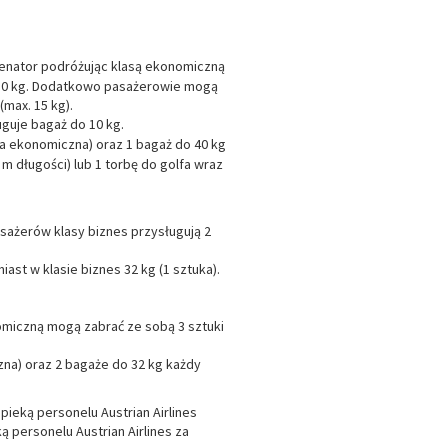
 senator podróżując klasą ekonomiczną
o 50 kg. Dodatkowo pasażerowie mogą
(max. 15 kg).
uguje bagaż do 10 kg.
lasa ekonomiczna) oraz 1 bagaż do 40 kg
m długości) lub 1 torbę do golfa wraz
asażerów klasy biznes przysługują 2
iast w klasie biznes 32 kg (1 sztuka).
nomiczną mogą zabrać ze sobą 3 sztuki
czna) oraz 2 bagaże do 32 kg każdy
ieką personelu Austrian Airlines
 personelu Austrian Airlines za