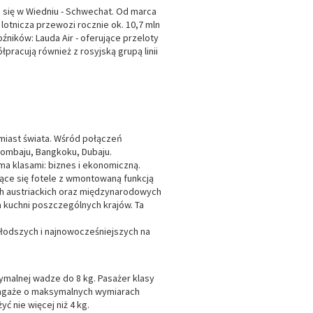
ści się w Wiedniu - Schwechat. Od marca
 lotnicza przewozi rocznie ok. 10,7 mln
źników: Lauda Air - oferujące przeloty
pracują również z rosyjską grupą linii
 miast świata. Wśród połączeń
Bombaju, Bangkoku, Dubaju.
oma klasami: biznes i ekonomiczną.
ące się fotele z wmontowaną funkcją
zych austriackich oraz międzynarodowych
a kuchni poszczególnych krajów. Ta
najmłodszych i najnowocześniejszych na
malnej wadze do 8 kg. Pasażer klasy
2 bagaże o maksymalnych wymiarach
 nie więcej niż 4 kg.