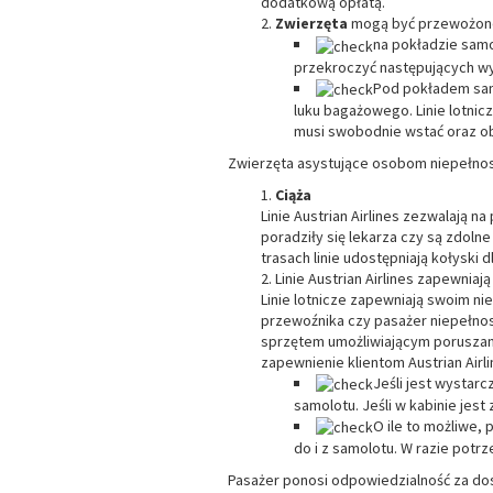
dodatkową opłatą.
Zwierzęta
mogą być przewożone a
na pokładzie samo
przekroczyć następujących w
Pod pokładem sam
luku bagażowego. Linie lotnicz
musi swobodnie wstać oraz ob
Zwierzęta asystujące osobom niepełno
Ciąża
Linie Austrian Airlines zezwalają n
poradziły się lekarza czy są zdolne
trasach linie udostępniają kołyski dl
Linie Austrian Airlines zapewni
Linie lotnicze zapewniają swoim n
przewoźnika czy pasażer niepełno
sprzętem umożliwiającym poruszani
zapewnienie klientom Austrian Airli
Jeśli jest wystar
samolotu. Jeśli w kabinie je
O ile to możliwe,
do i z samolotu. W razie pot
Pasażer ponosi odpowiedzialność za do