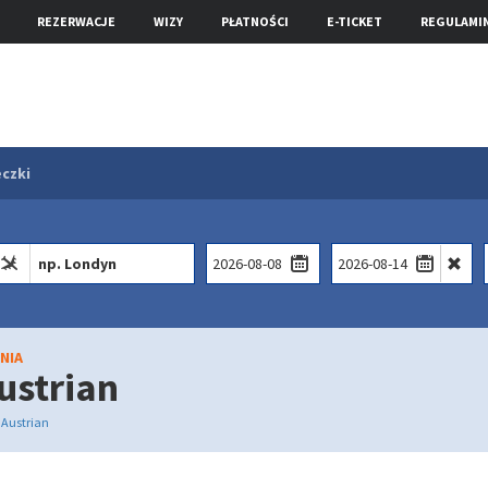
REZERWACJE
WIZY
PŁATNOŚCI
E-TICKET
REGULAMI
czki
NIA
Austrian
e Austrian