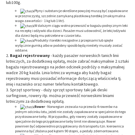
lub100g.
Płyny i substancje określone powyżej muszą być zapakowane
w przezroczystą, szczelnie zamykaną plastikową torebkę (maksymalna
waga zawartości - 1 kg lub 1 litr).
W dalszym ciągu wolno przewozić w bagażu podręcznym leki
na receptę i odżywki dla dzieci. Pasażer musi udowodnić, że leki/odżywki
dla dzieci będą mu potrzebne w czasie lotu.
Produkty i torebki niezgodne z przepisami lub spięte
wyłącznie gumką albo w podobny sposób będą niestety musiały zostać
oddane.
Bagaż rejestrowany
- każdy pasażer norweskich tanich linii
lotniczych, za dodatkową opłatą, może zabrać maksymalnie 2 sztuki
bagażu rejestrowanego na jeden odcinek podróży o maksymalnej
wadze 20 kg każda. Linia lotnicza wymaga aby każdy bagaż
rejestrowany musi posiadać informacje dotyczącą właściciela tj.
imię i nazwisko oraz numer telefonu kontaktowego.
Sprzęt sportowy - duży sprzęt sportowy taki jak deski
surfingowe, rowery itp. można przewieźć norweskimi liniami
lotniczymi za dodatkową opłatą.
Rower
- Norwegian zezwala na przewóz 4 rowerów na
jednym odcinku lotu, jeżeli nie zostały zapakowane w specjalnie do tego
przystosowane torby. W przypadku, gdy rowery zostały zapakowane w
specjalnie do tego przygotowane torby limit nie obowiązuje. Rower
powinien być odpowiednio przygotowany do transportu tzn. kierownica
powinna być złożona pod kątem 90 stopni, a pedały zdemontowane.