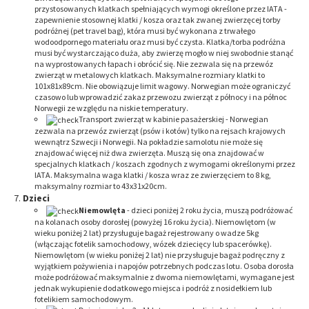
przystosowanych klatkach spełniających wymogi określone przez IATA -
zapewnienie stosownej klatki / kosza oraz tak zwanej zwierzęcej torby
podróżnej (pet travel bag), która musi być wykonana z trwałego
wodoodpornego materiału oraz musi być czysta. Klatka/torba podróżna
musi być wystarczająco duża, aby zwierzę mogło w niej swobodnie stanąć
na wyprostowanych łapach i obrócić się. Nie zezwala się na przewóz
zwierząt w metalowych klatkach. Maksymalne rozmiary klatki to
101x81x89cm. Nie obowiązuje limit wagowy. Norwegian może ograniczyć
czasowo lub wprowadzić zakaz przewozu zwierząt z północy i na północ
Norwegii ze względu na niskie temperatury.
Transport zwierząt w kabinie pasażerskiej - Norwegian
zezwala na przewóz zwierząt (psów i kotów) tylko na rejsach krajowych
wewnątrz Szwecji i Norwegii. Na pokładzie samolotu nie może się
znajdować więcej niż dwa zwierzęta. Muszą się ona znajdować w
specjalnych klatkach / koszach zgodnych z wymogami określonymi przez
IATA. Maksymalna waga klatki / kosza wraz ze zwierzęciem to 8 kg,
maksymalny rozmiar to 43x31x20cm.
Dzieci
Niemowlęta
- dzieci poniżej 2 roku życia, muszą podróżować
na kolanach osoby dorosłej (powyżej 16 roku życia). Niemowlętom (w
wieku poniżej 2 lat) przysługuje bagaż rejestrowany o wadze 5kg
(włączając fotelik samochodowy, wózek dziecięcy lub spacerówkę).
Niemowlętom (w wieku poniżej 2 lat) nie przysługuje bagaż podręczny z
wyjątkiem pożywienia i napojów potrzebnych podczas lotu. Osoba dorosła
może podróżować maksymalnie z dwoma niemowlętami, wymagane jest
jednak wykupienie dodatkowego miejsca i podróż z nosidełkiem lub
fotelikiem samochodowym.