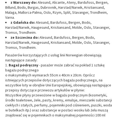
z Warszawy do:
Alesund, Alicante, Ateny, Bardufoss, Bergen,
Billund, Bodo, Burgas, Dubrovnik, Harstad/Narwik, Kristiansand,
Malaga, Mallorca-Palma, Oslo, Rzym, Split, Stavanger, Trondheim,
Varna.
z Gdańska do:
Alesund, Bardufoss, Bergen, Bodo,
Harstad/Narwik, Haugesund, Kristiansand, Molde, Oslo, Stavanger,
Tromso, Trondheim.
ze Szczecina do:
Alesund, Bardufoss, Bergen, Bodo,
Harstad/Narwik, Haugesund, Kristiansand, Molde, Oslo, Stavanger,
Tromso, Trondheim.
Pasażerów korzystających z usług linii Norwegian obowiązują
następujące zasady:
Bagaż podręczny
- pasażer może zabrać na pokład 1 sztukę
bagażu podręcznego
o maksymalnych wymiarach 55cm x 40cm x 20cm. Oprócz
istniejących przepisów dotyczących bagażu podręcznego, na
wszystkie loty w obrębie Unii Europejskiej, obowiązują następujące
przepisy dotyczące przewozu artykułów w płynie:
Wszystkie płyny przewożone w bagażu podręcznym (kosmetyki,
środki toaletowe, żele, pasty, kremy, emulsje, mieszanki substancji
ciekłych i stałych, perfumy, pojemniki pod ciśnieniem, puszki, woda
w butelkach itp.) oraz substancje w postaci wosku lub żelu muszą
znajdować się w pojemnikach o maksymalnej pojemności 100 ml