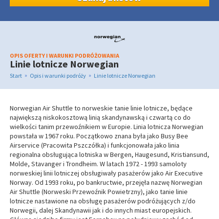
OPIS OFERTY I WARUNKI PODRÓŻOWANIA
Linie lotnicze Norwegian
»
»
Start
Opis i warunki podróży
Linie lotnicze Norwegian
Norwegian Air Shuttle to norweskie tanie linie lotnicze, będące
największą niskokosztową linią skandynawską i czwartą co do
wielkości tanim przewoźnikiem w Europie. Linia lotnicza Norwegian
powstała w 1967 roku. Początkowo znana była jako Busy Bee
Airservice (Pracowita Pszczółka) i funkcjonowała jako linia
regionalna obsługująca lotniska w Bergen, Haugesund, Kristiansund,
Molde, Stavanger i Trondheim. W latach 1972 - 1993 samoloty
norweskiej linii lotniczej obsługiwały pasażerów jako Air Executive
Norway. Od 1993 roku, po bankructwie, przejęła nazwę Norwegian
Air Shuttle (Norweski Przewoźnik Powietrzny), jako tanie linie
lotnicze nastawione na obsługę pasażerów podróżujących z/do
Norwegii, dalej Skandynawii jak i do innych miast europejskich.