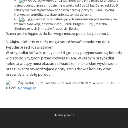
Dzieci w wieku 2 - 11 lat - norweska linia lotnicza akceptuje
dzieci podróżujące samodzielnie w wieku od 5 do 12 lat. Dzieci od 2 do 5
roku życia muszą podróżować z osobą dorosłą (powyżej 16 roku życia).
Norwegian umożliwia wykupienie asysty dla dziecka.
Przelot dzieci podróżujących samotnie nie jest możliwy na
trasach z/do Rosji, Kosowa, Bośni, Serbii, Bułgarii, Turcji, Maroka,
Zjednoczonych Emiratów Arabskich i Egiptu.
Dzieci podróżujące z/do Norwegii musza posiadać paszport.
Ciąża
- Kobiety w ciąży mogą podróżować samolotem do 4
tygodni przed rozwiązaniem.
W przypadku lotów krótszych niż 4 godziny przyjmowane są kobiety
w ciąży do 2 tygodni przed rozwiązaniem. W każdym przypadku
kobieta w ciąży musi okazać zaświadczenie lekarskie wystawione
przez lekarza stwierdzające dobry stan zdrowia kobiety oraz
przewidzianą datę porodu.
Zapoznaj się ze wszystkimi warunkami przewozu na stronie
Norwegian
Strona główna