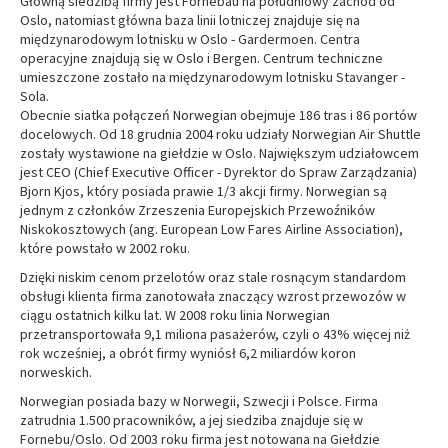
Główną siedzibą firmy jest Fornebau na południowy zachód od
Oslo, natomiast główna baza linii lotniczej znajduje się na
międzynarodowym lotnisku w Oslo - Gardermoen. Centra
operacyjne znajdują się w Oslo i Bergen. Centrum techniczne
umieszczone zostało na międzynarodowym lotnisku Stavanger -
Sola.
Obecnie siatka połączeń Norwegian obejmuje 186 tras i 86 portów
docelowych. Od 18 grudnia 2004 roku udziały Norwegian Air Shuttle
zostały wystawione na giełdzie w Oslo. Największym udziałowcem
jest CEO (Chief Executive Officer - Dyrektor do Spraw Zarządzania)
Bjorn Kjos, który posiada prawie 1/3 akcji firmy. Norwegian są
jednym z członków Zrzeszenia Europejskich Przewoźników
Niskokosztowych (ang. European Low Fares Airline Association),
które powstało w 2002 roku.
Dzięki niskim cenom przelotów oraz stale rosnącym standardom
obsługi klienta firma zanotowała znaczący wzrost przewozów w
ciągu ostatnich kilku lat. W 2008 roku linia Norwegian
przetransportowała 9,1 miliona pasażerów, czyli o 43% więcej niż
rok wcześniej, a obrót firmy wyniósł 6,2 miliardów koron
norweskich.
Norwegian posiada bazy w Norwegii, Szwecji i Polsce. Firma
zatrudnia 1.500 pracowników, a jej siedziba znajduje się w
Fornebu/Oslo. Od 2003 roku firma jest notowana na Giełdzie