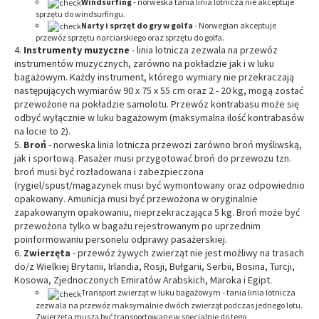
Windsurfing
- norweska tania linia lotnicza nie akceptuje
sprzętu do windsurfingu.
Narty i sprzęt do gry w golfa
- Norwegian akceptuje
przewóz sprzętu narciarskiego oraz sprzętu do golfa.
Instrumenty muzyczne
- linia lotnicza zezwala na przewóz
instrumentów muzycznych, zarówno na pokładzie jak i w luku
bagażowym. Każdy instrument, którego wymiary nie przekraczają
następujących wymiarów 90 x 75 x 55 cm oraz 2 - 20 kg, mogą zostać
przewożone na pokładzie samolotu. Przewóz kontrabasu może się
odbyć wyłącznie w luku bagażowym (maksymalna ilość kontrabasów
na locie to 2).
Broń
- norweska linia lotnicza przewozi zarówno broń myśliwską,
jak i sportową. Pasażer musi przygotować broń do przewozu tzn.
broń musi być rozładowana i zabezpieczona
(rygiel/spust/magazynek musi być wymontowany oraz odpowiednio
opakowany. Amunicja musi być przewożona w oryginalnie
zapakowanym opakowaniu, nieprzekraczająca 5 kg. Broń może być
przewożona tylko w bagażu rejestrowanym po uprzednim
poinformowaniu personelu odprawy pasażerskiej.
Zwierzęta
- przewóz żywych zwierząt nie jest możliwy na trasach
do/z Wielkiej Brytanii, Irlandia, Rosji, Bułgarii, Serbii, Bosina, Turcji,
Kosowa, Zjednoczonych Emiratów Arabskich, Maroka i Egipt.
Transport zwierząt w luku bagażowym - tania linia lotnicza
zezwala na przewóz maksymalnie dwóch zwierząt podczas jednego lotu.
Zwierzęta muszą być transportowane w specjalnie do tego