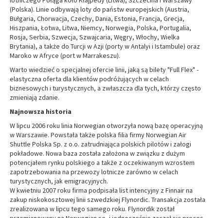
lotniczego Połąga koło Kłajpedy (Litwa), Szczecina i Warszawy
(Polska). Linie odbywają loty do państw europejskich (Austria,
Bułgaria, Chorwacja, Czechy, Dania, Estonia, Francja, Grecja,
Hiszpania, Łotwa, Litwa, Niemcy, Norwegia, Polska, Portugalia,
Rosja, Serbia, Szwecja, Szwajcaria, Węgry, Włochy, Wielka
Brytania), a także do Turcji w Azji (porty w Antalyi i Istambule) oraz
Maroko w Afryce (port w Marrakeszu).
Warto wiedzieć o specjalnej ofercie linii, jaką są bilety "Full Flex" -
elastyczna oferta dla klientów podróżujących w celach
biznesowych i turystycznych, a zwłaszcza dla tych, którzy często
zmieniają zdanie.
Najnowsza historia
W lipcu 2006 roku linia Norwegian otworzyła nową bazę operacyjną
w Warszawie. Powstała także polska filia firmy Norwegian Air
Shuttle Polska Sp. z o.o. zatrudniająca polskich pilotów i załogi
pokładowe. Nowa baza została założona w związku z dużym
potencjałem rynku polskiego a także z oczekiwanym wzrostem
zapotrzebowania na przewozy lotnicze zarówno w celach
turystycznych, jak emigracyjnych.
W kwietniu 2007 roku firma podpisała list intencyjny z Finnair na
zakup niskokosztowej linii szwedzkiej Flynordic. Transakcja została
zrealizowana w lipcu tego samego roku. Flynordik został