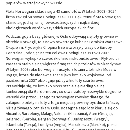
papierów Wartościowych w Oslo.
Flota Norwegian składa się z 43 samolotów. W latach 2008 - 2014
firma zakupi 58 nowe Boeingi 737-800. Dzięki temu flota Norwegian
stanie się jedną na najnowocześniejszych i najbardziej
ekologicznych wśród wszystkich europejskich flot.
Podczas gdy z bazy głównej w Oslo odbywają się loty głównie w
obrębie Norwegii, to z nowo otwartego huba na Lotnisku Warszawa-
Okęcie im. Fryderyka Chopina linie otworzyły trasy do Europy
Centralnej, oddając na ten cel dwa Boeingi 737. W roku 2007
Norwegian wykupiło szwedzkie linie niskobudżetowe - FlyNordic i
zarazem stało się największa firmą tanich przelotów w Skandynawii.
W lutym 2008 roku Norwegian ruszyło z lotami z lotniska Moss w
Rygge, które do niedawna znane jako lotnisko wojskowe, od
października 2007 obsługuje już cywilne loty czarterowe.
Przewiduje się, że lotnisko Moss stanie się niedługo silną
konkurencją dla Gardermoen , co stwarzałoby niezwykle dogodne
warunki dla przodującego tu Norwegian również dlatego, że
zakupione bilety na loty z tego miejsca powinny być dużo tańsze,
niż z głównego lotniska w Oslo. Dostępne stąd loty kierują się do
Alicante, Barcelony, Málagi, Valencii (Hiszpania), Aten (Grecja),
Belgradu (Serbia), Bergen (Norwegia), Budapesztu (Węgry),
Istambułu (Turcja), Londynu (Anglia), Marrakeszu (Maroko), portu