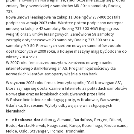
przemianowany na Norwegian.se, i jednocześnie zaczął się proces
zmiany floty szwedzkiej z samolotów MD-80 na samoloty Boeing
737.
Nowa umowa leasingowa na zakup 11 Boeingów 737-800 została
podpisana w maju 2007 roku. Wkrótce potem podpisano następna
umowę na kolejne 42 samoloty Boeing 737-800 HGW (high gross
weight) oraz 5 umów leasingowych. Zamówione 58 samoloty
zastąpią dotychczasowe 23 samoloty Boeing 737-300 oraz 4
samoloty MD-80. Pierwszych siedem nowych samolotów zostało
dostarczonych w 2008 roku, a kolejne maszyny mają być oddane do
wiosny 2014 roku.
W 2007 roku firma uczestniczyła w założeniu nowego banku
internetowego BankNorwegian AS. Program lojalnościowy dla
norweskich klientów jest oparty właśnie o ten bank.
W styczniu 2008 roku firma utworzyła spółkę "Call Norwegian AS",
która zajmuje się dostarczaniem Internetu za pokładach samolotów
Norwegian oraz na lotniskach obsługiwanych przez linie.
W Polsce linie lotnicze obsługują porty, w Krakowie, Warszawie,
Gdańsku, Szczecinie. Wyloty odbywają się w następujących
kierunkach;
z Krakowa do:
Aalborg, Alesund, Bardufoss, Bergen, Billund,
Bodo, Harstad/Narwik, Haugesund, Karup, Kopenhaga, Kristiansand,
Molde, Oslo, Stavanger, Tromso, Trondheim.