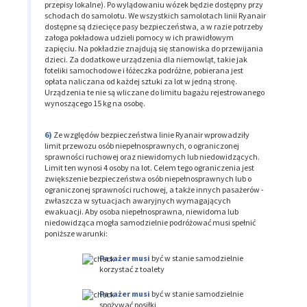
przepisy lokalne). Po wylądowaniu wózek będzie dostępny przy
schodach do samolotu. We wszystkich samolotach linii Ryanair
dostępne są dziecięce pasy bezpieczeństwa, a w razie potrzeby
załoga pokładowa udzieli pomocy w ich prawidłowym
zapięciu. Na pokładzie znajdują się stanowiska do przewijania
dzieci. Za dodatkowe urządzenia dla niemowląt, takie jak
foteliki samochodowe i łóżeczka podróżne, pobierana jest
opłata naliczana od każdej sztuki za lot w jedną stronę.
Urządzenia te nie są wliczane do limitu bagażu rejestrowanego
wynoszącego 15 kg na osobę.
Ze względów bezpieczeństwa linie Ryanair wprowadziły
limit przewozu osób niepełnosprawnych, o ograniczonej
sprawności ruchowej oraz niewidomych lub niedowidzących.
Limit ten wynosi 4 osoby na lot. Celem tego ograniczenia jest
zwiększenie bezpieczeństwa osób niepełnosprawnych lub o
ograniczonej sprawności ruchowej, a także innych pasażerów -
zwłaszcza w sytuacjach awaryjnych wymagających
ewakuacji. Aby osoba niepełnosprawna, niewidoma lub
niedowidząca mogła samodzielnie podróżować musi spełnić
poniższe warunki:
Pasażer musi
być w stanie samodzielnie
korzystać z toalety
Pasażer musi
być w stanie samodzielnie
spożywać posiłki