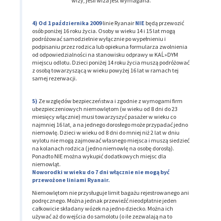
wizy, jeśli wiza jest wymagana.
Od 1 października 2009
linie Ryanair
NIE
będą przewozić
osób poniżej 16 roku życia. Osoby w wieku 14 i 15 lat mogą
podróżować samodzielnie wyłącznie po wypełnieniu i
podpisaniu przez rodzica lub opiekuna formularza zwolnienia
od odpowiedzialności na stanowisku odprawy w KAĹ»DYM
miejscu odlotu. Dzieci poniżej 14 roku życia muszą podróżować
z osobą towarzyszącą w wieku powyżej 16 lat w ramach tej
samej rezerwacji.
Ze względów bezpieczeństwa i zgodnie z wymogami firm
ubezpieczeniowych niemowlętom (w wieku od 8 dni do 23
miesięcy włącznie) musi towarzyszyć pasażer w wieku co
najmniej 16 lat, a na jednego dorosłego może przypadać jedno
niemowlę. Dzieci w wieku od 8 dni do mniej niż 2 lat w dniu
wylotu nie mogą zajmować własnego miejsca i muszą siedzieć
na kolanach rodzica (jedno niemowlę na osobę dorosłą).
Ponadto NIE można wykupić dodatkowych miejsc dla
niemowląt.
Noworodki w wieku do 7 dni włącznie nie mogą być
przewożone liniami Ryanair.
Niemowlętom nie przysługuje limit bagażu rejestrowanego ani
podręcznego. Można jednak przewieźć nieodpłatnie jeden
całkowicie składany wózek na jedno dziecko. Można ich
używać aż do wejścia do samolotu (o ile zezwalają na to