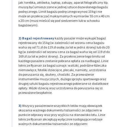
jak: torebka, aktówka, laptop, zakupy, aparat fotograficzny itp.
muszą być umieszczone w jednej sztuce dozwolonego bagażu
podręcznego. Limit bagażu podręcznego wynosi 10 kg i nie
może on przekraczać maksymalnych wymiarów 55 cm x 40 cm
x 20 cm (musi mieścić się pod siedzeniem lub w schowku
bagażowym).
Bagaż rejestrowany
każdy pasażer może wykupić bagaż
rejestrowany do 15 kg (w zależności od sezonu cena bagażu
waha się od 71 zł do 119 zł osobę za lot w jedn± stronę) lub do 20
kg (w zależności od sezonu cena za bagaż waha się od 119 zł do
169 zł za lot w jedn± stronę). Za przekroczenie tego limitu od
każdego pasażera zostanie pobrana opłata za nadbagaż. Linie
lotnicze Ryanair za bagaż uznaj±: walizki, podróżne łóżeczka
niemowlęce, foteliki dziecięce, plecaki, namioty, urz±dzenia
do poruszania się, skutery, chodziki. Za przewożenie
instrumentów muzycznych, dużego sprzętu sportowego oraz
drugiej sztuki bagażu rejestrowanego pobierane s± dodatkowe
opłaty. Wózki dziecię oraz urz±dzenia do poruszania się s±
przewożone bezpłatnie.
Wszyscy pasażerowie wszystkich lotów mają obowiązek
okazania ważnego dokumentu tożsamości ze zdjęciem w
punkcie odprawy oraz przy wyjściu na stanowisko lotu. Linie
lotnicze Ryanair akceptują wyłącznie następujące rodzaje
ważnych dokumentów tożsamości ze zdjęciem: