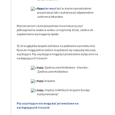
Pasażer musi
być w stanie samodzielnie
przyjmować leki i wykonywać odpowiednie
zalecenia lekarskie.
W przeciwnym razie pasażerowi musi towarzyszyć
pełnosprawna osoba w wieku co najmniej 16 lat, zdolna do
zapewnienia wymaganej opieki.
Ze względów bezpieczeństwa na pokładzie samolotu linii
Ryanair mogą jednocześnie znajdować się najwyżej dwa psy
asystujące. Psy asystujące mogą być przewożone wyłącznie na
następujących trasach:
trasy Zjednoczone Królestwo - Irlandia -
Zjednoczone Królestwo
trasy krajowe
trasy między niektórymi krajami Europy
kontynentalnej*
Psy asystujące nie mogą być przewożone na
następujących trasach: