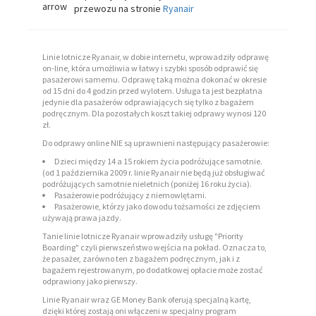
przewozu na stronie
Ryanair
Linie lotnicze Ryanair, w dobie internetu, wprowadziły odprawę
on-line, która umożliwia w łatwy i szybki sposób odprawić się
pasażerowi samemu. Odprawę taką można dokonać w okresie
od 15 dni do 4 godzin przed wylotem. Usługa ta jest bezpłatna
jedynie dla pasażerów odprawiających się tylko z bagażem
podręcznym. Dla pozostałych koszt takiej odprawy wynosi 120
zł.
Do odprawy online NIE są uprawnieni następujący pasażerowie:
Dzieci między 14 a 15 rokiem życia podróżujące samotnie.
(od 1 października 2009 r. linie Ryanair nie będą już obsługiwać
podróżujących samotnie nieletnich (poniżej 16 roku życia).
Pasażerowie podróżujący z niemowlętami.
Pasażerowie, którzy jako dowodu tożsamości ze zdjęciem
używają prawa jazdy.
Tanie linie lotnicze Ryanair wprowadziły usługę "Priority
Boarding" czyli pierwszeństwo wejścia na pokład. Oznacza to,
że pasażer, zarówno ten z bagażem podręcznym, jak i z
bagażem rejestrowanym, po dodatkowej opłacie może zostać
odprawiony jako pierwszy.
Linie Ryanair wraz GE Money Bank oferują specjalną kartę,
dzięki której zostają oni włączeni w specjalny program