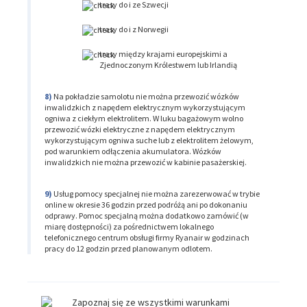
trasy do i ze Szwecji
trasy do i z Norwegii
trasy między krajami europejskimi a
Zjednoczonym Królestwem lub Irlandią
Na pokładzie samolotu nie można przewozić wózków
inwalidzkich z napędem elektrycznym wykorzystującym
ogniwa z ciekłym elektrolitem. W luku bagażowym wolno
przewozić wózki elektryczne z napędem elektrycznym
wykorzystującym ogniwa suche lub z elektrolitem żelowym,
pod warunkiem odłączenia akumulatora. Wózków
inwalidzkich nie można przewozić w kabinie pasażerskiej.
Usług pomocy specjalnej nie można zarezerwować w trybie
online w okresie 36 godzin przed podróżą ani po dokonaniu
odprawy. Pomoc specjalną można dodatkowo zamówić (w
miarę dostępności) za pośrednictwem lokalnego
telefonicznego centrum obsługi firmy Ryanair w godzinach
pracy do 12 godzin przed planowanym odlotem.
Zapoznaj się ze wszystkimi warunkami