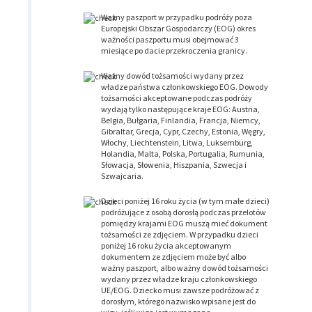
Ważny paszport w przypadku podróży poza
Europejski Obszar Gospodarczy (EOG) okres
ważności paszportu musi obejmować 3
miesiące po dacie przekroczenia granicy.
Ważny dowód tożsamości wydany przez
władze państwa członkowskiego EOG. Dowody
tożsamości akceptowane podczas podróży
wydają tylko następujące kraje EOG: Austria,
Belgia, Bułgaria, Finlandia, Francja, Niemcy,
Gibraltar, Grecja, Cypr, Czechy, Estonia, Węgry,
Włochy, Liechtenstein, Litwa, Luksemburg,
Holandia, Malta, Polska, Portugalia, Rumunia,
Słowacja, Słowenia, Hiszpania, Szwecja i
Szwajcaria.
Dzieci poniżej 16 roku życia (w tym małe dzieci)
podróżujące z osobą dorosłą podczas przelotów
pomiędzy krajami EOG muszą mieć dokument
tożsamości ze zdjęciem. W przypadku dzieci
poniżej 16 roku życia akceptowanym
dokumentem ze zdjęciem może być albo
ważny paszport, albo ważny dowód tożsamości
wydany przez władze kraju członkowskiego
UE/EOG. Dziecko musi zawsze podróżować z
dorosłym, którego nazwisko wpisane jest do