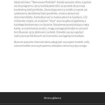
lojalnościowy " Bonusowe Podróże". Każdy pasażer, który zapisze
się do programu i przy każdej płatności za przelot otrzymuje
konkretną ilość punktów. Zezwalają one na zniżki a nawet, po
uzbieraniu określonej ilości punktów, można otrzymać
darmowe bilety. Kartą Ryanair'a można płacić w każdym z 22
milionów miejsc ze znakiem "Visa" oraz wypłacać gotówkę z
każdego bankomatu na świecie. Pasażerowie posiadający taką
kartę, w razie konieczności, mogą zaciągnąć kredyt w ramach
linii Ryanair, przy płatności za bilet. Odsetki zaczynają być
naliczane po 54 dniach od momentu zaciągnięcia kredytu.
Ryanair posiada również takie usługi jak: wynajem hosteli, willi,
samochodów oraz wykupienia ubezpieczenia turystycznego.
Strona główna