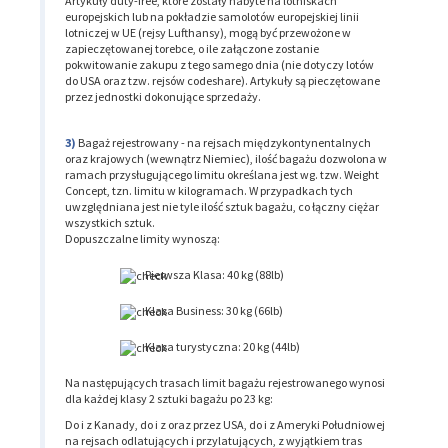
Artykuły duty-free, które zostały nabyte na lotniskach
europejskich lub na pokładzie samolotów europejskiej linii
lotniczej w UE (rejsy Lufthansy), mogą być przewożone w
zapieczętowanej torebce, o ile załączone zostanie
pokwitowanie zakupu z tego samego dnia (nie dotyczy lotów
do USA oraz tzw. rejsów codeshare). Artykuły są pieczętowane
przez jednostki dokonujące sprzedaży.
Bagaż rejestrowany - na rejsach międzykontynentalnych
oraz krajowych (wewnątrz Niemiec), ilość bagażu dozwolona w
ramach przysługującego limitu określana jest wg. tzw. Weight
Concept, tzn. limitu w kilogramach. W przypadkach tych
uwzględniana jest nie tyle ilość sztuk bagażu, co łączny ciężar
wszystkich sztuk.
Dopuszczalne limity wynoszą:
Pierwsza Klasa: 40 kg (88lb)
Klasa Business: 30 kg (66lb)
Klasa turystyczna: 20 kg (44lb)
Na następujących trasach limit bagażu rejestrowanego wynosi
dla każdej klasy 2 sztuki bagażu po 23 kg:
Do i z Kanady, do i z oraz przez USA, do i z Ameryki Południowej
na rejsach odlatujących i przylatujących, z wyjątkiem tras