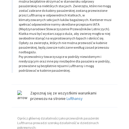
można bezpłatnie otrzymać w stanowisku odprawy
pasażerskiej na niektórych stacjach. Zwierzęta, które nie mogą
zostać zabrane do kabiny pasażerskiej zostaną przewiezione
przez Lufthansę w odpowiednich klatkach, w
klimatyzowanych sekcjach luków bagażowych. Kontener musi
spełniać odpowiednie normy określone przepisami IATA
(Międzynarodowe Stowarzyszenie Przewoźników Lotniczych).
Klatka musi być wystarczająco duża, aby zwierzę mogło w niej
swobodnie stanąć na wyprostowanych łapach i obrócić się.
Opłaty za zwierzęta, których nie można przewozić w kabinie
pasażerskiej, będą zawsze naliczane według zasad przewozu
nadbagażu.
Psy przewodnicy towarzyszące w podróży niewidomym i
niesłyszącym oraz inne psy niezbędne dla pasażera w podróży,
przewożone są bezpłatnie rejsami Lufthansy i mogą
podróżować w kabinie pasażerskiej.
Zapoznaj się ze wszystkimi warunkami
przewozu na stronie
Lufthansy
Oprócz głównej działalności jako przewoźnik pasażerski
Lufthansa prowadzi szeroką działalność w dziedzinach
pokrewnych: