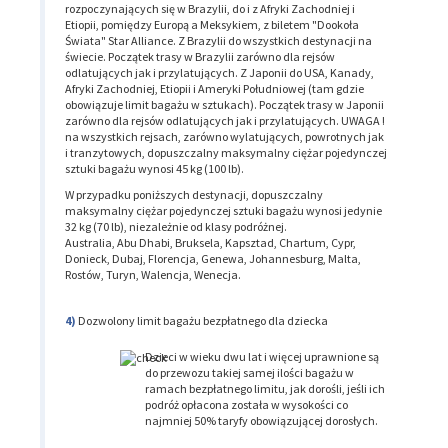
rozpoczynających się w Brazylii, do i z Afryki Zachodniej i
Etiopii, pomiędzy Europą a Meksykiem, z biletem "Dookoła
Świata" Star Alliance. Z Brazylii do wszystkich destynacji na
świecie. Początek trasy w Brazylii zarówno dla rejsów
odlatujących jak i przylatujących. Z Japonii do USA, Kanady,
Afryki Zachodniej, Etiopii i Ameryki Południowej (tam gdzie
obowiązuje limit bagażu w sztukach). Początek trasy w Japonii
zarówno dla rejsów odlatujących jak i przylatujących. UWAGA !
na wszystkich rejsach, zarówno wylatujących, powrotnych jak
i tranzytowych, dopuszczalny maksymalny ciężar pojedynczej
sztuki bagażu wynosi 45 kg (100 lb).
W przypadku poniższych destynacji, dopuszczalny
maksymalny ciężar pojedynczej sztuki bagażu wynosi jedynie
32 kg (70 lb), niezależnie od klasy podróżnej.
Australia, Abu Dhabi, Bruksela, Kapsztad, Chartum, Cypr,
Donieck, Dubaj, Florencja, Genewa, Johannesburg, Malta,
Rostów, Turyn, Walencja, Wenecja.
Dozwolony limit bagażu bezpłatnego dla dziecka
Dzieci w wieku dwu lat i więcej uprawnione są
do przewozu takiej samej ilości bagażu w
ramach bezpłatnego limitu, jak dorośli, jeśli ich
podróż opłacona została w wysokości co
najmniej 50% taryfy obowiązującej dorosłych.