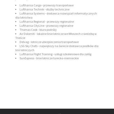
Lufthansa Cargo - przewozy transportowe
Lufthansa Technik - służby techniczne
Lufthansa Systems - dostawca rozwiązań informatycznych
dla lotnictwa
Lufthansa Regional - przewozy regionalne
Lufthansa CityLine - przewozy regionalne
Thomas Cook - biuro podróży
Air Dolomiti - lokalne linie lotnicze we Włoszech z siedzibą w
Trieście
Delvag - lotnicze ubezpieczenia transportowe
LSG Sky Chefs - największy na świecie dostawca posiłków dla
linii lotniczych
Lufthansa Flight Training - usługi szkoleniowe dla załóg
SunExpress - linie lotnicze turecko-niemieckie