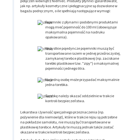
połączeń wewnątrz Niemiec. Produkty płynne i galaretowate,
jak np. artykuły kosmetyczne i pielęgnacyjne są dozwolone w
bagażu podręcznym, o ile spełniają następujące wymogi:
Pojemniki z płynami i podobnymi produktami
mogą mieć pojemność do 100 ml (obowiązuje
maksymalna pojemność na nadruku
opakowania).
Wszystkie pojedyncze pojemniki muszą być
transportowane razem w jednej przeźroczystej,
zamykanej torebce plastikowej (np. zaciskane
torebki plastikowe tzw. "zipy") o maksymalnej
pojemności jednego litra.
Na jedną osobę może przypadać maksymalnie
jedna torebka.
Torebkę należy okazać oddzielnie w trakcie
kontroli bezpieczeństwa.
Lekarstwa i żywność specjalnego przeznaczenia (np.
pożywienie dla niemowląt), które w trakcie rejsu są potrzebne
na pokładzie samolotu, nie muszą być transportowane w
plastikowej torebce. Artykuły te muszą jednak także zostać
okazane w trakcie kontroli bezpieczeństwa.