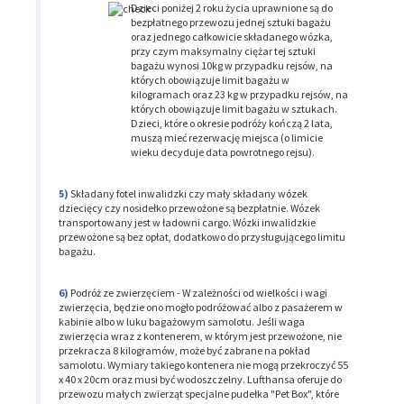
Dzieci poniżej 2 roku życia uprawnione są do
bezpłatnego przewozu jednej sztuki bagażu
oraz jednego całkowicie składanego wózka,
przy czym maksymalny ciężar tej sztuki
bagażu wynosi 10kg w przypadku rejsów, na
których obowiązuje limit bagażu w
kilogramach oraz 23 kg w przypadku rejsów, na
których obowiązuje limit bagażu w sztukach.
Dzieci, które o okresie podróży kończą 2 lata,
muszą mieć rezerwację miejsca (o limicie
wieku decyduje data powrotnego rejsu).
Składany fotel inwalidzki czy mały składany wózek
dziecięcy czy nosidełko przewożone są bezpłatnie. Wózek
transportowany jest w ładowni cargo. Wózki inwalidzkie
przewożone są bez opłat, dodatkowo do przysługującego limitu
bagażu.
Podróż ze zwierzęciem - W zależności od wielkości i wagi
zwierzęcia, będzie ono mogło podróżować albo z pasażerem w
kabinie albo w luku bagażowym samolotu. Jeśli waga
zwierzęcia wraz z kontenerem, w którym jest przewożone, nie
przekracza 8 kilogramów, może być zabrane na pokład
samolotu. Wymiary takiego kontenera nie mogą przekroczyć 55
x 40 x 20cm oraz musi być wodoszczelny. Lufthansa oferuje do
przewozu małych zwierząt specjalne pudełka "Pet Box", które