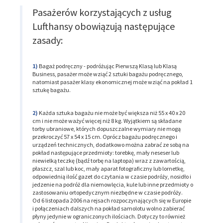
Pasażerów korzystających z usług
Lufthansy obowiązują następujące
zasady:
Bagaż podręczny - podróżując Pierwszą Klasą lub Klasą
Business, pasażer może wziąć 2 sztuki bagażu podręcznego,
natomiast pasażer klasy ekonomicznej może wziąć na pokład 1
sztukę bagażu.
Każda sztuka bagażu nie może być większa niż 55 x 40 x 20
cm i nie może ważyć więcej niż 8 kg. Wyjątkiem są składane
torby ubraniowe, których dopuszczalne wymiary nie mogą
przekroczyć 57 x 54 x 15 cm. Oprócz bagażu podręcznego i
urządzeń technicznych, dodatkowo można zabrać ze sobą na
pokład następujące przedmioty: torebkę, mały neseser lub
niewielką teczkę (bądź torbę na laptopa) wraz z zawartością,
płaszcz, szal lub koc, mały aparat fotograficzny lub lornetkę,
odpowiednią ilość gazet do czytania w czasie podróży, nosidło i
jedzenie na podróż dla niemowlęcia, kule lub inne przedmioty o
zastosowaniu ortopedycznym niezbędne w czasie podróży.
Od 6 listopada 2006 na rejsach rozpoczynających się w Europie
i połączeniach dalszych na pokład samolotu wolno zabierać
płyny jedynie w ograniczonych ilościach. Dotyczy to również